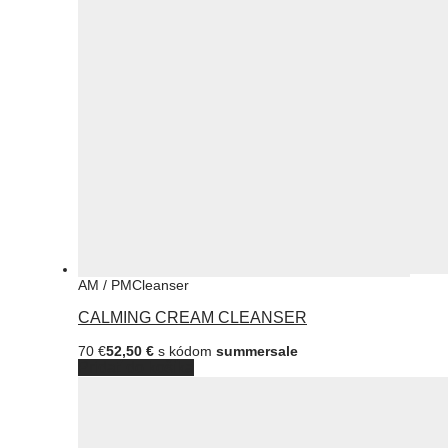
AM / PM
Cleanser
CALMING CREAM CLEANSER
70
€
52,50
€
s kódom
summersale
Pridať do košíka