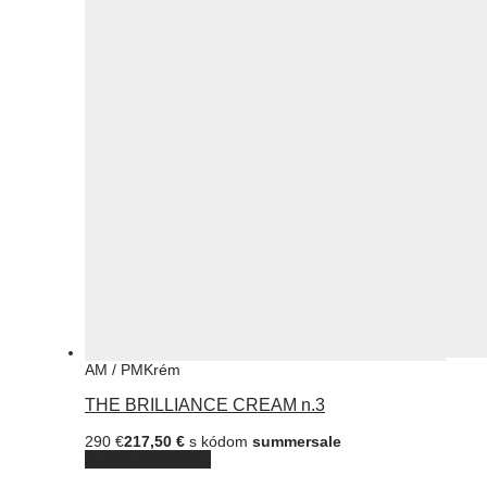
AM / PM
Krém
THE BRILLIANCE CREAM n.3
290
€
217,50
€
s kódom
summersale
Pridať do košíka