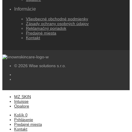
Informácie
Všeobecné obchodné podmienky
Zásady ochrany osobných údajov
Reklamačný poriadok
Predajné miesta
Kontakt
© 2026 Wise solutions s.r.o.
MZ SKIN
Intuisse
Opalore
Košík
0
Prihlásenie
Predajné miesta
Kontakt