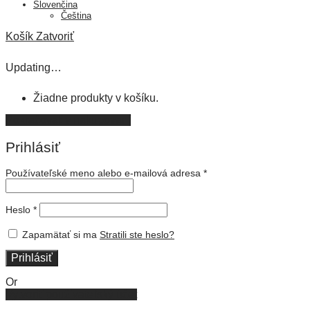
Slovenčina
Čeština
Košík
Zatvoriť
Updating…
Žiadne produkty v košíku.
Pokračovať v nakupovaní
Prihlásiť
Používateľské meno alebo e-mailová adresa
*
Heslo
*
Zapamätať si ma
Stratili ste heslo?
Prihlásiť
Or
Vytvoriť používateľský účet