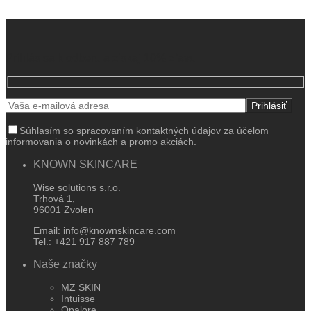
Prihlás sa k odberu a získaj 10% zľavu
Súhlasím so
spracovaním kontaktných údajov
za účelom
informovania o novinkách a promo akciách.
KNOWN SKINCARE
Wise solutions s.r.o.
Trhová 1,
96001 Zvolen
Email: info@knownskincare.com
Tel.: +421 917 887 789
Naše značky
MZ SKIN
Intuisse
Opalore