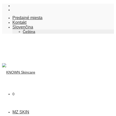
Predajné miesta
Kontakt
Slovenčina
Čeština
0
MZ SKIN