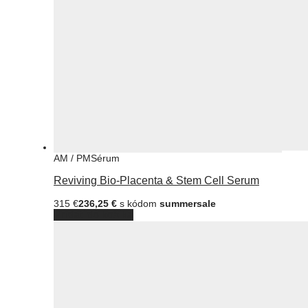
AM / PM
Sérum
Reviving Bio-Placenta & Stem Cell Serum
315
€
236,25
€
s kódom
summersale
Pridať do košíka