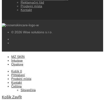
Reklamační řád
Prodejní místa
Kontakt
© 2026 Wise solutions s.r.o.
MZ SKIN
Intuisse
Opalore
Košík
0
Přihlášení
Prodejní místa
Kontakt
Čeština
Slovenčina
Košík
Zavřít