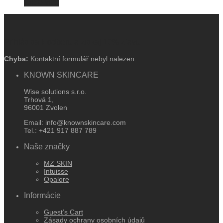
Čtěte více
Prihlás sa k odberu a získaj 10% zľavu
Chyba:
Kontaktní formulář nebyl nalezen.
KNOWN SKINCARE
Wise solutions s.r.o.
Trhová 1,
96001 Zvolen
Email: info@knownskincare.com
Tel.: +421 917 887 789
Naše značky
MZ SKIN
Intuisse
Opalore
Informácie
Guest’s Cart
Zásady ochrany osobních údajů