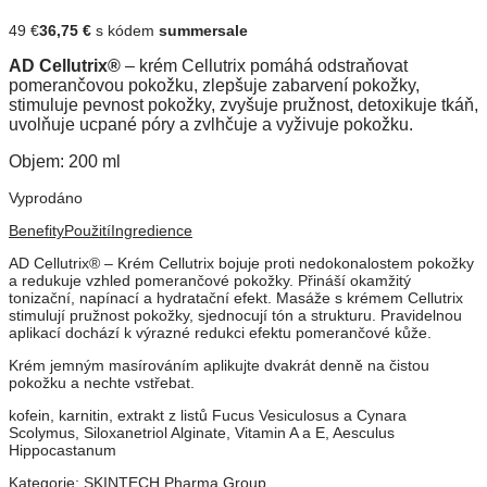
49
€
36,75
€
s kódem
summersale
AD
Cellutrix®
–
krém
Cellutrix
pomáhá odstraňovat
pomerančovou
pokožku,
zlepšuje
zabarvení
pokožky,
stimuluje
pevnost
pokožky,
zvyšuje
pružnost,
detoxikuje
tkáň
,
uvolňuje
ucpané
póry
a
zvlhčuje
a
vyživuje
pokožku
.
Objem:
200
ml
Vyprodáno
Benefity
Použití
Ingredience
AD Cellutrix® – Krém Cellutrix bojuje proti nedokonalostem pokožky
a redukuje vzhled pomerančové pokožky. Přináší okamžitý
tonizační, napínací a hydratační efekt. Masáže s krémem Cellutrix
stimulují pružnost pokožky, sjednocují tón a strukturu. Pravidelnou
aplikací dochází k výrazné redukci efektu pomerančové kůže.
Krém jemným masírováním aplikujte dvakrát denně na čistou
pokožku a nechte vstřebat.
kofein, karnitin, extrakt z listů Fucus Vesiculosus a Cynara
Scolymus, Siloxanetriol Alginate, Vitamin A a E, Aesculus
Hippocastanum
Kategorie:
SKINTECH Pharma Group