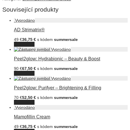
Související produkty
AD Strimatrix®
49
€
36,75
€
s kódem
summersale
Čtěte více
Peel2glow: Hydrabionic – Beauty & Boost
90
€
67,50
€
s kódem
summersale
Čtěte více
Peel2glow: Purifyer – Brightening & Filling
70
€
52,50
€
s kódem
summersale
Čtěte více
Mamofillin Cream
49
€
36,75
€
s kódem
summersale