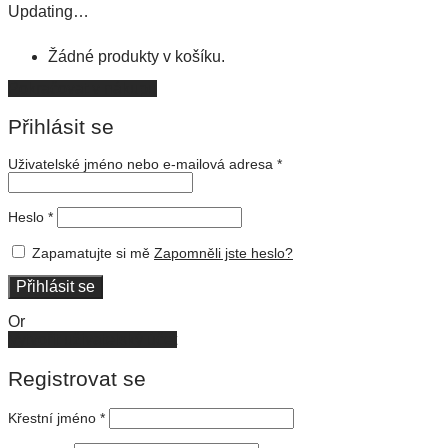
Updating…
Žádné produkty v košíku.
Pokračovat v nákupu
Přihlásit se
Uživatelské jméno nebo e-mailová adresa
*
Heslo
*
Zapamatujte si mě
Zapomněli jste heslo?
Přihlásit se
Or
Vytvořit uživatelský účet
Registrovat se
Křestní jméno
*