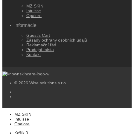
MZ SKIN
Intuisse
Opalore
Informácie
Guest’s Cart
Zásady ochrany osobních údajů
Reklamační řád
Prodejní místa
Kontakt
© 2026 Wise solutions s.r.o.
MZ SKIN
Intuisse
Opalore
Košík
0