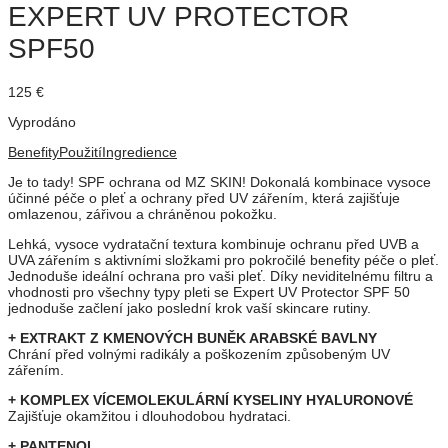
EXPERT UV PROTECTOR
SPF50
125
€
Vyprodáno
Benefity
Použití
Ingredience
Je to tady! SPF ochrana od MZ SKIN! Dokonalá kombinace vysoce
účinné péče o pleť a ochrany před UV zářením, která zajišťuje
omlazenou, zářivou a chráněnou pokožku.
Lehká, vysoce vydratační textura kombinuje ochranu před UVB a
UVA zářením s aktivními složkami pro pokročilé benefity péče o pleť.
Jednoduše ideální ochrana pro vaši pleť.
Díky neviditelnému filtru a
vhodnosti pro všechny typy pleti se Expert UV Protector SPF 50
jednoduše začlení jako poslední krok vaší skincare rutiny.
+ EXTRAKT Z KMENOVÝCH BUNĚK ARABSKÉ BAVLNY
Chrání před volnými radikály a poškozením způsobeným UV
zářením.
+ KOMPLEX VÍCEMOLEKULÁRNÍ KYSELINY HYALURONOVÉ
Zajišťuje okamžitou i dlouhodobou hydrataci.
+ PANTENOL