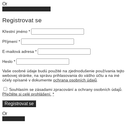
Or
Vytvořit uživatelský účet
Registrovat se
Křestní jméno
*
Příjmení
*
E-mailová adresa
*
Heslo
*
Vaše osobné údaje budú použité na zjednodušenie používania tejto
webovej stránke, na správu prihlasovania do vášho účtu a na iné
účely opísané v dokumente
ochrana osobních údajů
.
Souhlasím se zásadami zpracování a ochrany osobních údajů.
Přečtěte si celé prohlášení.
*
Registrovat se
Or
Přihlásit se