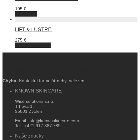
195
€
Čtěte více
LIFT & LUSTRE
275
€
Přidat do košíku
Prihlás sa k odberu a získaj 10% zľavu
Chyba:
Kontaktní formulář nebyl nalezen.
KNOWN SKINCARE
Wise solutions s.r.o.
Trhová 1,
96001 Zvolen
Email: info@knownskincare.com
Tel.: +421 917 887 789
Naše značky