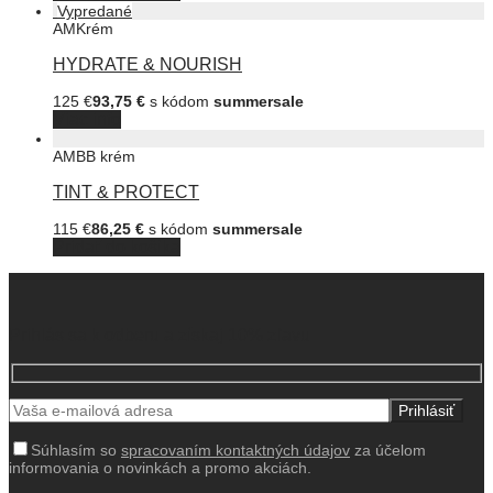
AM
Krém
HYDRATE & NOURISH
125
€
93,75
€
s kódom
summersale
Viac info
AM
BB krém
TINT & PROTECT
115
€
86,25
€
s kódom
summersale
Pridať do košíka
Prihlás sa k odberu a získaj 10% zľavu
Súhlasím so
spracovaním kontaktných údajov
za účelom
informovania o novinkách a promo akciách.