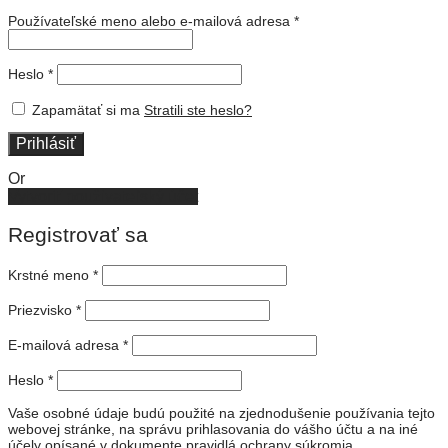
Používateľské meno alebo e-mailová adresa
*
Heslo
*
Zapamätať si ma
Stratili ste heslo?
Prihlásiť
Or
Vytvoriť používateľský účet
Registrovať sa
Krstné meno
*
Priezvisko
*
E-mailová adresa
*
Heslo
*
Vaše osobné údaje budú použité na zjednodušenie používania tejto
webovej stránke, na správu prihlasovania do vášho účtu a na iné
účely opísané v dokumente
pravidlá ochrany súkromia
.