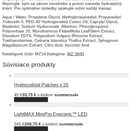
Masírujte, kým sa sérum nevstrebe a potom naneste hydratačný
krém. Pre optimálne výsledky opakujte režim každý mesiac.
Aqua / Water, Propylene Glycol, Methylpropanediol, Propanediol,
Trideceth-9, PEG-40 Hydrogenated Castor Oil, Caprylyl Glycol,
Bisabolol, Sodium Hyaluronate, Allantoin, Phenylpropanol,
Polysorbate 20, Myrothamnus Flabellifolia Leaf/Stem Extract,
Disodium EDTA, Polypodium Vulgare Rhizome Extract,
Triethanolamine, Cetraria Islandica Thallus Extract, Sphagnum
Magellanicum Extract, Citric Acid, Ascorbic Acid
Katalógové číslo:
MZ14
Kategórie:
MZ SKIN
Súvisiace produkty
Hydrocolloid Patches x 20
45
€
33,75
€
s kódom
summersale
Pridať do košíka
LightMAX MiniPro Eyeconic™ LED
345
€
258,75
€
s kódom
summersale
Pridať do košíka