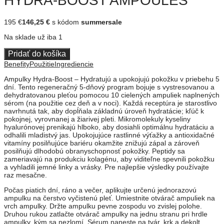
HYDRA-BOOST AMPOULES
195
€
146,25
€
s kódom
summersale
Na sklade už iba 1
Pridať do košíka
Benefity
Použitie
Ingrediencie
Ampulky Hydra-Boost – Hydratujú a upokojujú pokožku v priebehu 5
dní. Tento regeneračný 5-dňový program bojuje s vystresovanou a
dehydratovanou pleťou pomocou 10 cielených ampuliek naplnených
sérom (na použitie cez deň a v noci). Každá receptúra je starostlivo
navrhnutá tak, aby dopĺňala základnú úroveň hydratácie; kľúč k
pokojnej, vyrovnanej a žiarivej pleti. Mikromolekuly kyseliny
hyalurónovej prenikajú hlboko, aby dosiahli optimálnu hydratáciu a
odhalili mladistvý jas. Upokojujúce rastlinné výťažky a antioxidačné
vitamíny posilňujúce bariéru okamžite znižujú zápal a zároveň
posilňujú dlhodobú obranyschopnosť pokožky. Peptidy sa
zameriavajú na produkciu kolagénu, aby viditeľne spevnili pokožku
a vyhladili jemné linky a vrásky. Pre najlepšie výsledky používajte
raz mesačne.
Počas piatich dní, ráno a večer, aplikujte určenú jednorazovú
ampulku na čerstvo vyčistenú pleť. Umiestnite otvárač ampuliek na
vrch ampulky. Držte ampulku pevne zospodu vo zvislej polohe.
Druhou rukou zatlačte otvárač ampulky na jednu stranu pri hrdle
ampulky, kým sa nezlomí. Sérum naneste na tvár, krk a dekolt.