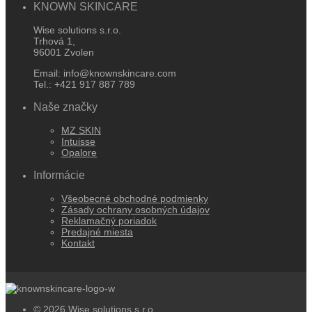
KNOWN SKINCARE
Wise solutions s.r.o.
Trhová 1,
96001 Zvolen
Email: info@knownskincare.com
Tel.: +421 917 887 789
Naše značky
MZ SKIN
Intuisse
Opalore
Informácie
Všeobecné obchodné podmienky
Zásady ochrany osobných údajov
Reklamačný poriadok
Predajné miesta
Kontakt
© 2026 Wise solutions s.r.o.