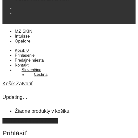
MZ SKIN
Intuisse
Opalore
Košík
0
Prihlásenie
Predajné miesta
Kontakt
Slovenčina
Čeština
Košík
Zatvoriť
Updating…
Žiadne produkty v košíku.
Pokračovať v nakupovaní
Prihlásiť